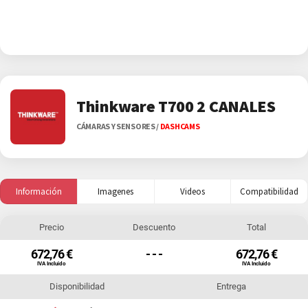
Thinkware T700 2 CANALES
CÁMARAS Y SENSORES
/
DASHCAMS
Información
Imagenes
Videos
Compatibilidad
Precio
Descuento
Total
672,76 €
- - -
672,76 €
IVA Incluido
IVA Incluido
Disponibilidad
Entrega