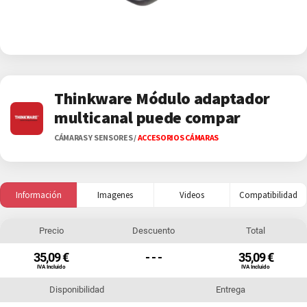
Thinkware Módulo adaptador
multicanal puede compar
CÁMARAS Y SENSORES
/
ACCESORIOS CÁMARAS
Información
Imagenes
Videos
Compatibilidad
Precio
Descuento
Total
35,09 €
- - -
35,09 €
IVA Incluido
IVA Incluido
Disponibilidad
Entrega