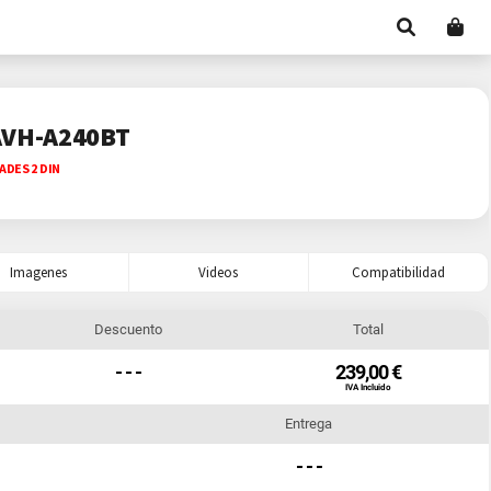
AVH-A240BT
ADES 2 DIN
Imagenes
Videos
Compatibilidad
Descuento
Total
- - -
239,00 €
IVA Incluido
Entrega
- - -