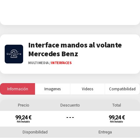
Interface mandos al volante
Mercedes Benz
MULTIMEDIA
/
INTERFACES
Información
Imagenes
Videos
Compatibilidad
Precio
Descuento
Total
99,24 €
- - -
99,24 €
IVA Incluido
IVA Incluido
Disponibilidad
Entrega