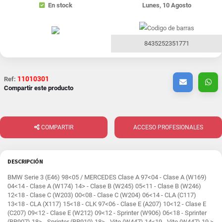
En stock
Lunes, 10 Agosto
8435252351771
11010301
Ref:
Compartir este producto
COMPARTIR
ACCESO PROFESIONALES
DESCRIPCIÓN
BMW Serie 3 (E46) 98<05 / MERCEDES Clase A 97<04 - Clase A (W169)
04<14 - Clase A (W174) 14> - Clase B (W245) 05<11 - Clase B (W246)
12<18 - Clase C (W203) 00<08 - Clase C (W204) 06<14 - CLA (C117)
13<18 - CLA (X117) 15<18 - CLK 97<06 - Clase E (A207) 10<12 - Clase E
(C207) 09<12 - Clase E (W212) 09<12 - Sprinter (W906) 06<18 - Sprinter
(BR907) 18> - Sprinter (BR910) 18> - Vito (W447) 14<19 - Vito (W447) 19 >