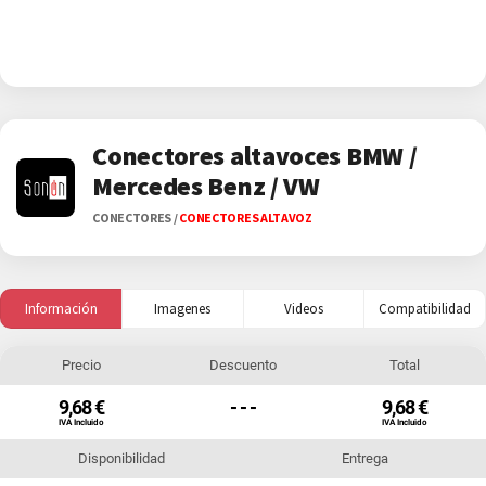
Conectores altavoces BMW /
Mercedes Benz / VW
CONECTORES
/
CONECTORES ALTAVOZ
Información
Imagenes
Videos
Compatibilidad
Precio
Descuento
Total
9,68 €
- - -
9,68 €
IVA Incluido
IVA Incluido
Disponibilidad
Entrega