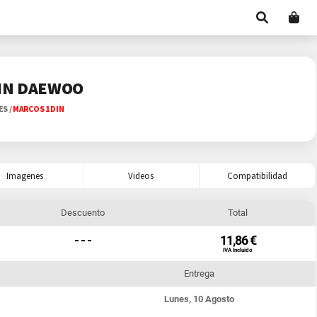
IN DAEWOO
ES
/
MARCOS 1 DIN
Imagenes
Videos
Compatibilidad
Descuento
Total
- - -
11,86 €
IVA Incluido
Entrega
Lunes, 10 Agosto