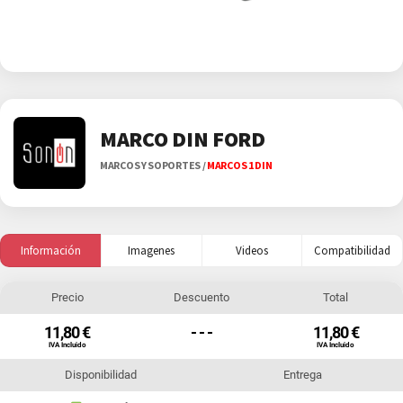
MARCO DIN FORD
MARCOS Y SOPORTES
/
MARCOS 1 DIN
Información
Imagenes
Videos
Compatibilidad
Precio
Descuento
Total
11,80 €
- - -
11,80 €
IVA Incluido
IVA Incluido
Disponibilidad
Entrega