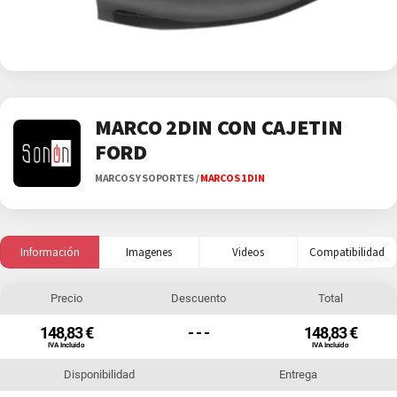
MARCO 2DIN CON CAJETIN
FORD
MARCOS Y SOPORTES
/
MARCOS 1 DIN
Información
Imagenes
Videos
Compatibilidad
Precio
Descuento
Total
148,83 €
- - -
148,83 €
IVA Incluido
IVA Incluido
Disponibilidad
Entrega