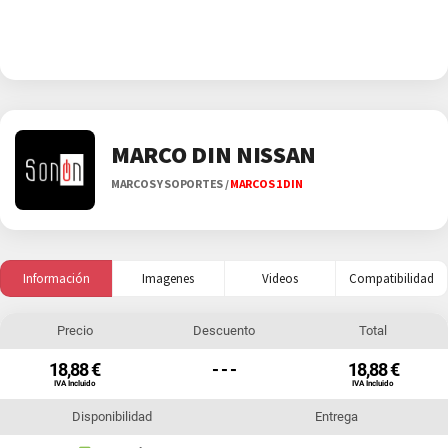
MARCO DIN NISSAN
MARCOS Y SOPORTES
/
MARCOS 1 DIN
Información
Imagenes
Videos
Compatibilidad
Precio
Descuento
Total
18,88 €
- - -
18,88 €
IVA Incluido
IVA Incluido
Disponibilidad
Entrega