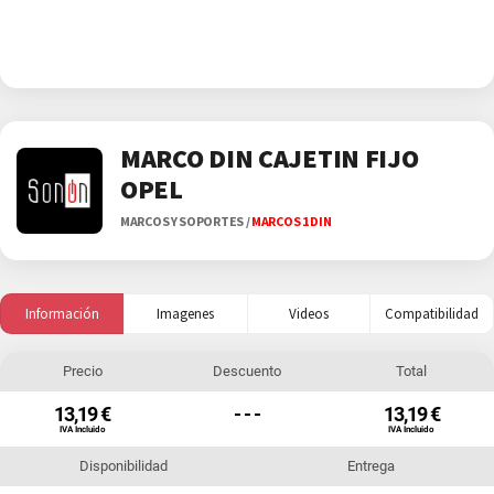
MARCO DIN CAJETIN FIJO
OPEL
MARCOS Y SOPORTES
/
MARCOS 1 DIN
Información
Imagenes
Videos
Compatibilidad
Precio
Descuento
Total
13,19 €
- - -
13,19 €
IVA Incluido
IVA Incluido
Disponibilidad
Entrega