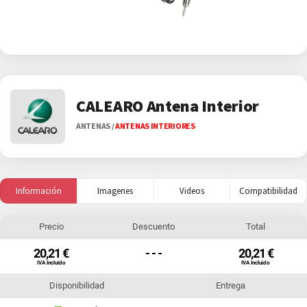
CALEARO Antena Interior
ANTENAS
/
ANTENAS INTERIORES
Información
Imagenes
Videos
Compatibilidad
Precio
Descuento
Total
20,21 €
- - -
20,21 €
IVA Incluido
IVA Incluido
Disponibilidad
Entrega