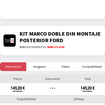
KIT MARCO DOBLE DIN MONTAJE
POSTERIOR FORD
MARCOS Y SOPORTES
/
MARCOS 2 DIN
Información
Imagenes
Videos
Compatibilidad
Precio
Descuento
Total
145,20 €
- - -
145,20 €
IVA Incluido
IVA Incluido
Disponibilidad
Entrega