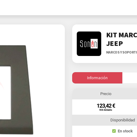
KIT MAR
JEEP
MARCOS Y SOPORT
Información
Precio
123,42 €
IVA Incluido
Disponibilidad
En stock