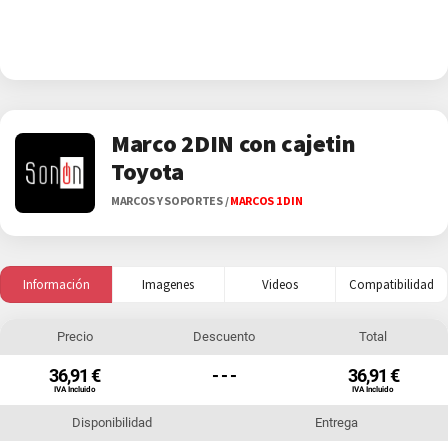
Marco 2DIN con cajetin
Toyota
MARCOS Y SOPORTES
/
MARCOS 1 DIN
Información
Imagenes
Videos
Compatibilidad
Precio
Descuento
Total
36,91 €
- - -
36,91 €
IVA Incluido
IVA Incluido
Disponibilidad
Entrega