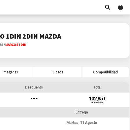
O 1DIN 2DIN MAZDA
ES
/
MARCOS 1 DIN
Imagenes
Videos
Compatibilidad
Descuento
Total
- - -
102,85 €
IVA Incluido
Entrega
Martes, 11 Agosto