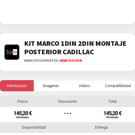
KIT MARCO 1DIN 2DIN MONTAJE
POSTERIOR CADILLAC
MARCOS Y SOPORTES
/
MARCOS 1 DIN
Información
Imagenes
Videos
Compatibilidad
Precio
Descuento
Total
145,20 €
- - -
145,20 €
IVA Incluido
IVA Incluido
Disponibilidad
Entrega