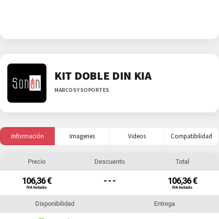
KIT DOBLE DIN KIA
MARCOS Y SOPORTES
Información
Imagenes
Videos
Compatibilidad
Precio
Descuento
Total
106,36 €
- - -
106,36 €
IVA Incluido
IVA Incluido
Disponibilidad
Entrega