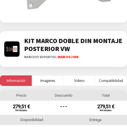
KIT MARCO DOBLE DIN MONTAJE
POSTERIOR VW
MARCOS Y SOPORTES
/
MARCOS 2 DIN
Información
Imagenes
Videos
Compatibilidad
Precio
Descuento
Total
279,51 €
- - -
279,51 €
IVA Incluido
IVA Incluido
Disponibilidad
Entrega