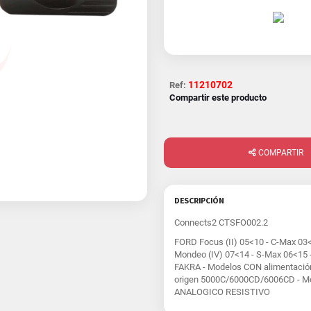
11210702
Ref:
Compartir este producto
COMPARTIR
DESCRIPCIÓN
Connects2 CTSFO002.2
FORD Focus (II) 05<10 - C-Max 03<1
Mondeo (IV) 07<14 - S-Max 06<15 -
FAKRA - Modelos CON alimentación
origen 5000C/6000CD/6006CD - Mod
ANALOGICO RESISTIVO