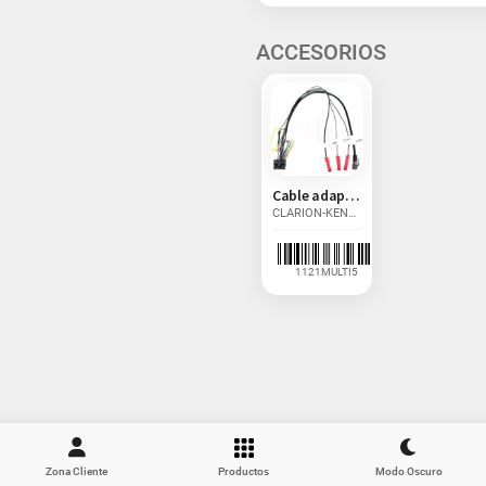
ACCESORIOS
Cable adaptador Multimarca
CLARION-KENWOOD-LG-PANASONIC-PIONEER-PIONEER (TYPE...
7,26 €
1121MULTI5
IVA Incluido
Zona Cliente
Productos
Modo Oscuro