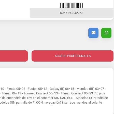
5055193342753
ACCESO PROFESIONALES
0 - Fiesta 05<08 - Fusion 05<12 - Galaxy (II) 06<15 - Mondeo (III) 03<07 -
 Transit 06<13 - Tourneo Connect 05<13 - Transit Connect 05<23 (40 pins
 de encendido de 12V en el conector SIN CAN BUS - Modelos CON radio de
elos SIN pantalla de 7" CON navegación) interface mandos al volante