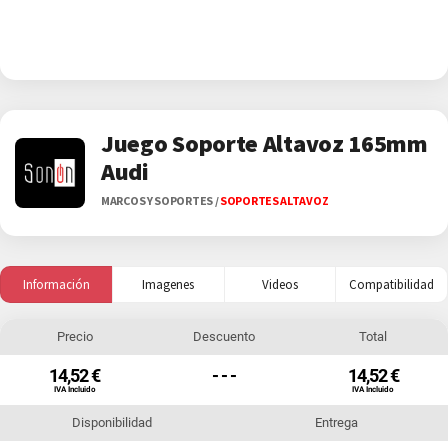
Juego Soporte Altavoz 165mm
Audi
MARCOS Y SOPORTES
/
SOPORTES ALTAVOZ
Información
Imagenes
Videos
Compatibilidad
Precio
Descuento
Total
14,52 €
- - -
14,52 €
IVA Incluido
IVA Incluido
Disponibilidad
Entrega