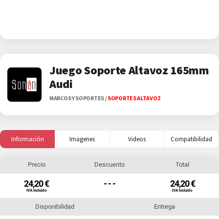
Juego Soporte Altavoz 165mm
Audi
MARCOS Y SOPORTES
/
SOPORTES ALTAVOZ
Información
Imagenes
Videos
Compatibilidad
Precio
Descuento
Total
24,20 €
- - -
24,20 €
IVA Incluido
IVA Incluido
Disponibilidad
Entrega